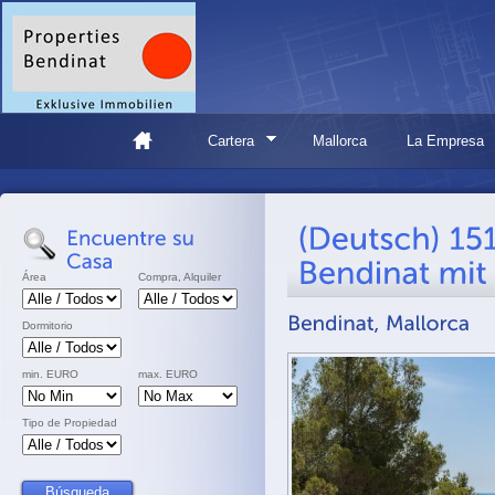
Cartera
Mallorca
La Empresa
Área
Compra, Alquiler
Dormitorio
min. EURO
max. EURO
Tipo de Propiedad