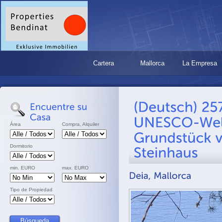
Cartera
Mallorca
La Empresa
Área
Compra, Alquiler
Dormitorio
min. EURO
max. EURO
Tipo de Propiedad