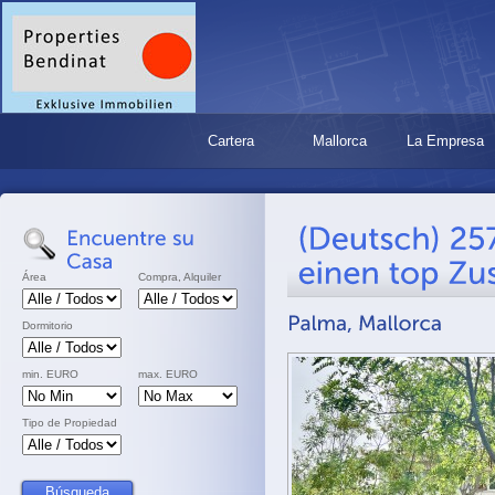
Cartera
Mallorca
La Empresa
Área
Compra, Alquiler
Dormitorio
min. EURO
max. EURO
Tipo de Propiedad