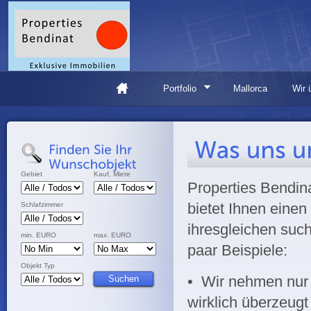
Portfolio
Mallorca
Wir 
Gebiet
Kauf, Miete
Properties Bendina
bietet Ihnen einen
Schlafzimmer
ihresgleichen such
min. EURO
max. EURO
paar Beispiele:
Objekt Typ
• Wir nehmen nur O
wirklich überzeugt