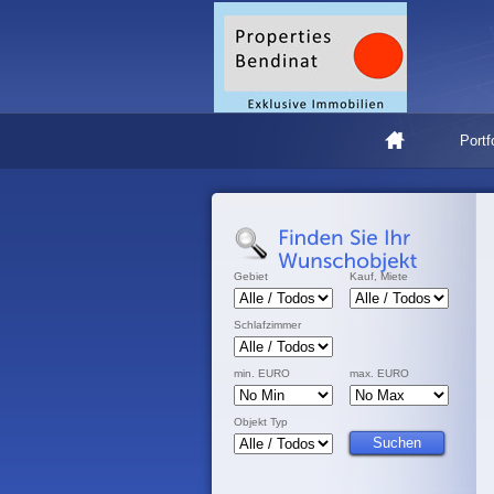
Portf
Gebiet
Kauf, Miete
Schlafzimmer
min. EURO
max. EURO
Objekt Typ