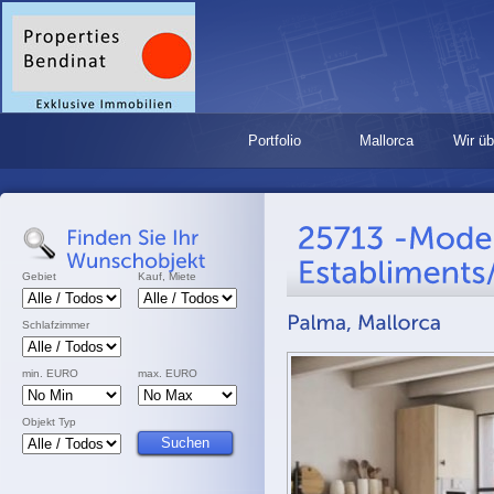
Portfolio
Mallorca
Wir üb
Gebiet
Kauf, Miete
Schlafzimmer
min. EURO
max. EURO
Objekt Typ