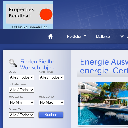
Portfolio
Mallorca
Wir 
Gebiet
Kauf, Miete
Schlafzimmer
min. EURO
max. EURO
Objekt Typ