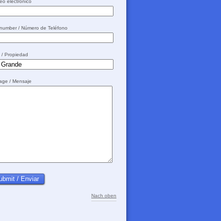
eo electrónico
 number / Número de Teléfono
y / Propiedad
sage / Mensaje
Nach oben