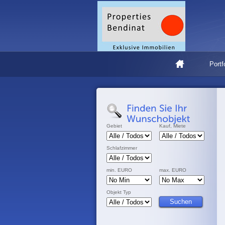
Portf
Gebiet
Kauf, Miete
Schlafzimmer
min. EURO
max. EURO
Objekt Typ