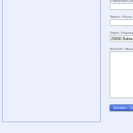
E-Mail/email/Corr
Telefon / Phone
Objekt / Propert
Nachricht / Mes