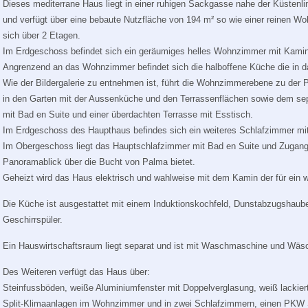
Dieses mediterrane Haus liegt in einer ruhigen Sackgasse nahe der Küstenlin
und verfügt über eine bebaute Nutzfläche von 194 m² so wie einer reinen Wo
sich über 2 Etagen.
Im Erdgeschoss befindet sich ein geräumiges helles Wohnzimmer mit Kamin
Angrenzend an das Wohnzimmer befindet sich die halboffene Küche die in 
Wie der Bildergalerie zu entnehmen ist, führt die Wohnzimmerebene zu der 
in den Garten mit der Aussenküche und den Terrassenflächen sowie dem sep
mit Bad en Suite und einer überdachten Terrasse mit Esstisch.
Im Erdgeschoss des Haupthaus befindes sich ein weiteres Schlafzimmer m
Im Obergeschoss liegt das Hauptschlafzimmer mit Bad en Suite und Zugang 
Panoramablick über die Bucht von Palma bietet.
Geheizt wird das Haus elektrisch und wahlweise mit dem Kamin der für ein w
Die Küche ist ausgestattet mit einem Induktionskochfeld, Dunstabzugshaub
Geschirrspüler.
Ein Hauswirtschaftsraum liegt separat und ist mit Waschmaschine und Wäsc
Des Weiteren verfügt das Haus über:
Steinfussböden, weiße Aluminiumfenster mit Doppelverglasung, weiß lackiert
Split-Klimaanlagen im Wohnzimmer und in zwei Schlafzimmern, einen PKW S