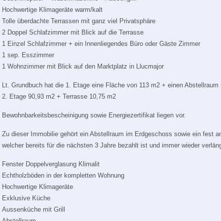
Hochwertige Klimageräte warm/kalt
Tolle überdachte Terrassen mit ganz viel Privatsphäre
2 Doppel Schlafzimmer mit Blick auf die Terrasse
1 Einzel Schlafzimmer + ein Innenliegendes Büro oder Gäste Zimmer
1 sep. Esszimmer
1 Wohnzimmer mit Blick auf den Marktplatz in Llucmajor
Lt. Grundbuch hat die 1. Etage eine Fläche von 113 m2 + einen Abstellraum
2. Etage 90,93 m2 + Terrasse 10,75 m2
Bewohnbarkeitsbescheinigung sowie Energiezertifikat liegen vor.
Zu dieser Immobilie gehört ein Abstellraum im Erdgeschoss sowie ein fest an
welcher bereits für die nächsten 3 Jahre bezahlt ist und immer wieder verlän
Fenster Doppelverglasung Klimalit
Echtholzböden in der kompletten Wohnung
Hochwertige Klimageräte
Exklusive Küche
Aussenküche mit Grill
Abstellraum