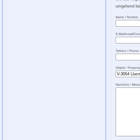
umgehend bei
Name / Nombre
E-Mail/email/Corr
Telefon / Phone
Objekt / Propert
Nachricht / Mes