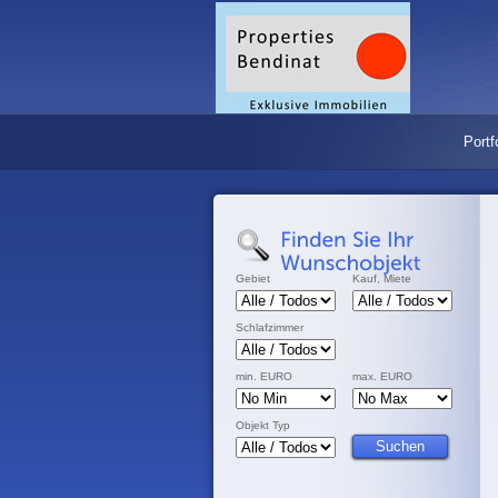
Portf
Gebiet
Kauf, Miete
Schlafzimmer
min. EURO
max. EURO
Objekt Typ