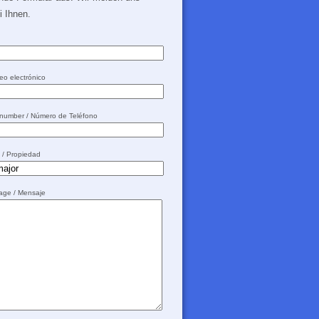
 Ihnen.
eo electrónico
 number / Número de Teléfono
y / Propiedad
sage / Mensaje